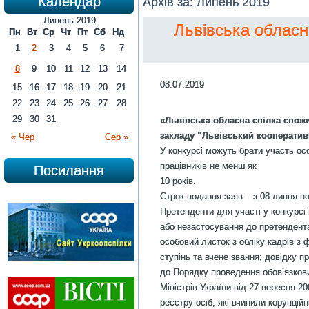
Календар
Архів за:
Липень 2019
Липень 2019
Львівська обласн
Пн
Вт
Ср
Чт
Пт
Сб
Нд
1
2
3
4
5
6
7
8
9
10
11
12
13
14
08.07.2019
15
16
17
18
19
20
21
22
23
24
25
26
27
28
29
30
31
«Львівська обласна спілка спож
закладу “Львівський кооператив
« Чер
Сер »
У конкурсі можуть брати участь ос
працівників не менш як
Посилання
10 років.
Строк подання заяв – з 08 липня по
Претенденти для участі у конкурсі 
або незастосування до претендента
особовий листок з обліку кадрів з 
ступінь та вчене звання; довідку 
до Порядку проведення обов’язкови
Міністрів України від 27 вересня 2
реєстру осіб, які вчинили корупці