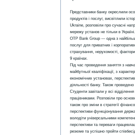
Представники банку окреслили осо
продуктів і послуг, висвітлили іс
Ukraine, розповіли про сучасні на
мережу установ не тільки в Україні
OTP Bank Group — одна з найбільши
послуг для приватних і корпоратив
страхування, нерухомості, фактори
9 країнах.
Під час проведення заняття з навч
майбутньої кваліфікації, з характе
економічних установах, перспектив
діяльності банку. Також проведено
Студенти завітали у всі відділенн
працівниками. Розповіли про основ
також про зміни в стратегії фінанс
перспективи функціонування держа
володіти універсальними компетен
перспективи та переваги працевлаш
резюме та успішно пройти співбес