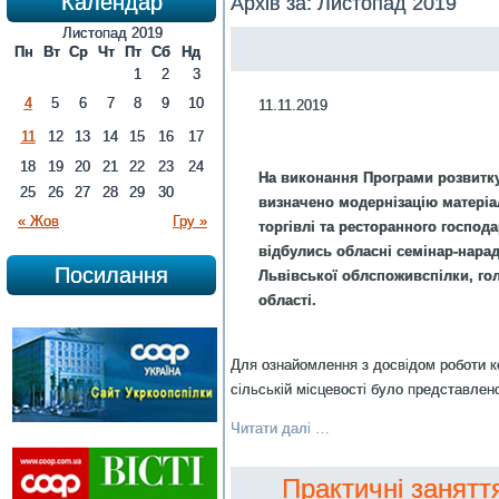
Календар
Архів за:
Листопад 2019
Листопад 2019
Пн
Вт
Ср
Чт
Пт
Сб
Нд
1
2
3
4
5
6
7
8
9
10
11.11.2019
11
12
13
14
15
16
17
18
19
20
21
22
23
24
На виконання Програми розвитку 
25
26
27
28
29
30
визначено модернізацію матеріал
« Жов
Гру »
торгівлі та ресторанного господ
відбулись обласні семінар-нарад
Посилання
Львівської облспоживспілки, гол
області.
Для ознайомлення з досвідом роботи к
сільській місцевості було представлено
Читати далі …
Практичні занятт