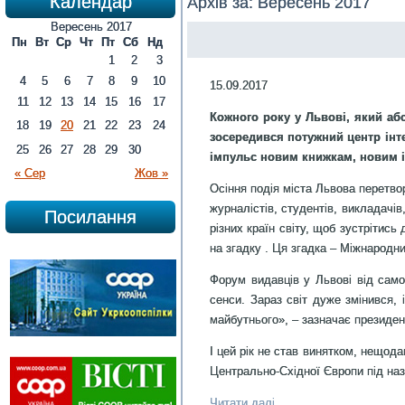
Календар
Архів за:
Вересень 2017
Вересень 2017
Пн
Вт
Ср
Чт
Пт
Сб
Нд
1
2
3
4
5
6
7
8
9
10
15.09.2017
11
12
13
14
15
16
17
Кожного року у Львові, який аб
18
19
20
21
22
23
24
зосередився потужний центр інт
25
26
27
28
29
30
імпульс новим книжкам, новим і
« Сер
Жов »
Осіння подія міста Львова перетвори
журналістів, студентів, викладачів,
Посилання
різних країн світу, щоб зустрітис
на згадку . Ця згадка – Міжнародн
Форум видавців у Львові від самог
сенси. Зараз світ дуже змінився,
майбутнього», – зазначає президе
І цей рік не став винятком, нещод
Центрально-Східної Європи під наз
Читати далі …