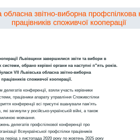
ка обласна звітно-виборна профспілкова
працівників споживчої кооперації
ооперації Львівщини завершилися звіти та вибори в
 системи, обрано керівні органи на наступні п”ять років.
булася VІІ Львівська обласна звітно-виборна
працівників споживчої кооперації.
делегатів конференції, взяли участь керівники
истеми, працівники апарату управління Споживспілки
дкриття конференції всі присутні вшанували пам’ять
, які загинули у російсько-українській війні, а також
хвилиною мовчання.
жень делегатів профспілкової конференції про
рганізації Всеукраїнської профспілки працівників
 за період з листопада 2020 року по жовтень 2025 року