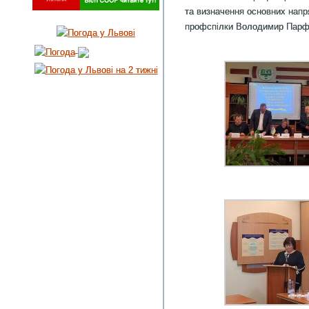
та визначення основних напря
профспілки Володимир Парф