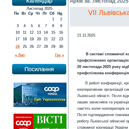
Календар
Архів за:
Листопад 2025
Листопад 2025
VII Львівсь
Пн
Вт
Ср
Чт
Пт
Сб
Нд
1
2
3
4
5
6
7
8
9
10
11
12
13
14
15
16
21.11.2025
17
18
19
20
21
22
23
24
25
26
27
28
29
30
В системі споживчої к
« Лип
Гру »
профспілкових організаціях
20 листопада 2025 року від
Посилання
профспілкова конференція 
В роботі конференції, крім 
кооперативних організацій с
Львівської області. Після ві
наших захисників та українців
пам’ять колег-кооператорів 
Після підтвердження повнова
роботу Львівської обласної о
споживчої кооперації України