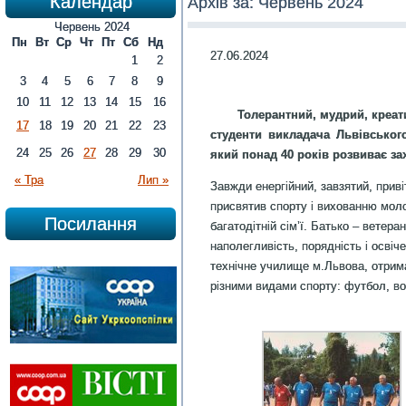
Календар
Архів за:
Червень 2024
Червень 2024
Пн
Вт
Ср
Чт
Пт
Сб
Нд
27.06.2024
1
2
3
4
5
6
7
8
9
10
11
12
13
14
15
16
Толерантний, мудрий, креати
17
18
19
20
21
22
23
студенти викладача Львівськог
24
25
26
27
28
29
30
який понад 40 років розвиває за
« Тра
Лип »
Завжди енергійний, завзятий, приві
присвятив спорту і вихованню моло
Посилання
багатодітній сім’ї. Батько – ветера
наполегливість, порядність і осві
технічне училище м.Львова, отрим
різними видами спорту: футбол, во