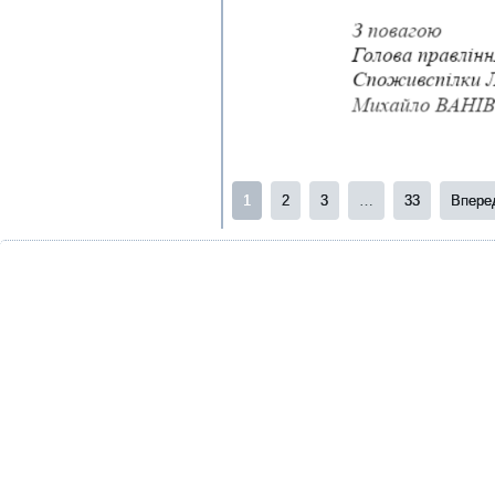
1
2
3
…
33
Впере