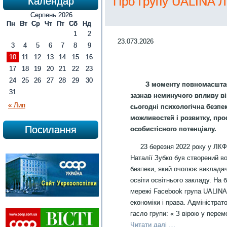
Про групу UALINA Л
Календар
Серпень 2026
Пн
Вт
Ср
Чт
Пт
Сб
Нд
1
2
23.073.2026
3
4
5
6
7
8
9
10
11
12
13
14
15
16
17
18
19
20
21
22
23
24
25
26
27
28
29
30
З моменту повномасштаб
31
зазнав неминучого впливу ві
« Лип
сьогодні психологічна безп
можливостей і розвитку, про
Посилання
особистісного потенціалу.
23 березня 2022 року у ЛКФКЕ
Наталії Зубко був створений в
безпеки, який очолює викладач
освіти освітнього закладу. На 
мережі Facebook група UALINA
економіки і права. Адміністра
гасло групи: « З вірою у перем
Читати далі …