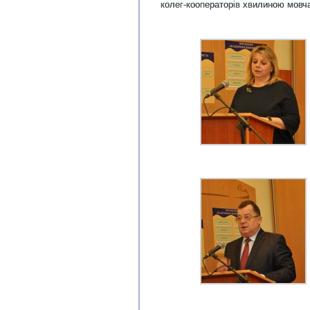
колег-кооператорів хвилиною мовч