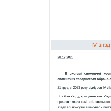
IV з’їз
28.12.2023
В системі споживчої кооп
споживчих товариствах обрано о
21 грудня 2023 року відбувся IV з’ї
В роботі з’їзду, крім делегатів з’ї
профспілкових комітетів споживспі
з’їзду всі присутні вшанували пам’я