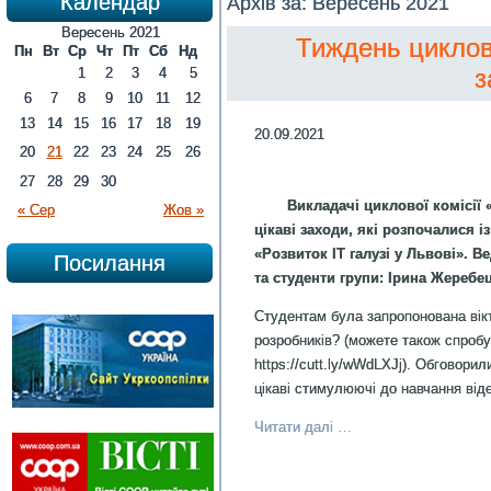
Календар
Архів за:
Вересень 2021
Вересень 2021
Тиждень циклов
Пн
Вт
Ср
Чт
Пт
Сб
Нд
з
1
2
3
4
5
6
7
8
9
10
11
12
13
14
15
16
17
18
19
20.09.2021
20
21
22
23
24
25
26
27
28
29
30
Викладачі циклової комісії
« Сер
Жов »
цікаві заходи, які розпочалися із
«Розвиток ІТ галузі у Львові». В
Посилання
та студенти групи: Ірина Жеребе
Студентам була запропонована вікт
розробників? (можете також спробу
https://cutt.ly/wWdLXJj). Обговорил
цікаві стимулюючі до навчання віде
Читати далі …