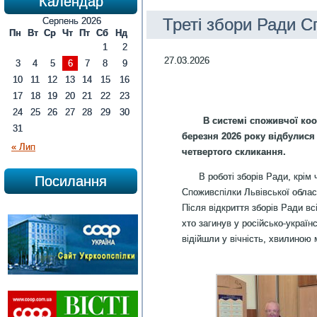
Календар
Треті збори Ради С
Серпень 2026
Пн
Вт
Ср
Чт
Пт
Сб
Нд
1
2
27.03.2026
3
4
5
6
7
8
9
10
11
12
13
14
15
16
17
18
19
20
21
22
23
24
25
26
27
28
29
30
В системі споживчої коо
31
березня 2026 року відбулися
« Лип
четвертого скликання.
В роботі зборів Ради, крім чл
Посилання
Споживспілки Львівської облас
Після відкриття зборів Ради вс
хто загинув у російсько-українс
відійшли у вічність, хвилиною 