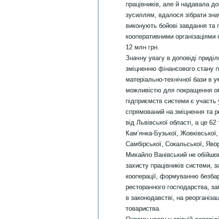
працівників, але й надавала д
зусиллям, вдалося зібрати знач
виконують бойові завдання та 
кооперативними організаціями
12 млн грн.
Значну увагу в доповіді прид
зміцненню фінансового стану п
матеріально-технічної бази в 
можливістю для покращення об
підприємств системи є участь у
спрямований на зміцнення та р
від Львівської області, а це 62
Кам’янка-Бузької, Жовківської
Самбірської, Сокальської, Явор
Михайло Ванівський не обійшо
захисту працівників системи, 
кооперації, формуванню безбар
ресторанного господарства, за
в законодавстві, на реорганіза
товариства.