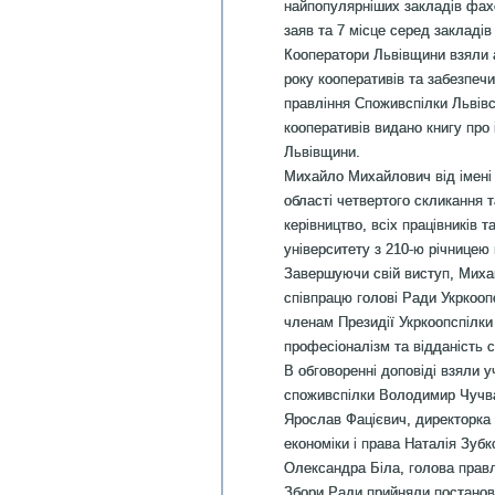
найпопулярніших закладів фахо
заяв та 7 місце серед закладів
Кооператори Львівщини взяли а
року кооперативів та забезпеч
правління Споживспілки Львівс
кооперативів видано книгу про 
Львівщини.
Михайло Михайлович від імені 
області четвертого скликання т
керівництво, всіх працівників 
університету з 210-ю річницею 
Завершуючи свій виступ, Миха
співпрацю голові Ради Укркооп
членам Президії Укркоопспілки
професіоналізм та відданість с
В обговоренні доповіді взяли у
споживспілки Володимир Чучва
Ярослав Фацієвич, директорка
економіки і права Наталія Зубк
Олександра Біла, голова правл
Збори Ради прийняли постанову