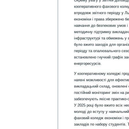
Окрему увагу у звітній доповід
кооперативного фахового колед
впродовж звітного періоду у 
економіки і права збережено б
навчання до безпекових умов і 
методичну підтримку викладачі
інфраструктурі та обмежень у 
було вжито заходів для організ
періоду та опалювального сезо
встановлено гнучкий графік за
енергоресурсів.
У кооперативному коледжі про
наявні можливості для ефективн
викладацький склад, оновлені о
постійний моніторинг змін на р
забезпечують якісне практико-
У 2025 році було вжито всіх н
молоді до вступу у навчальни
фаховий коледж економіки і пр
закладів по набору студентів. 