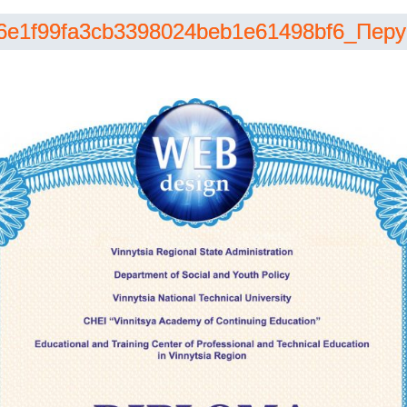
6e1f99fa3cb3398024beb1e61498bf6_Перу